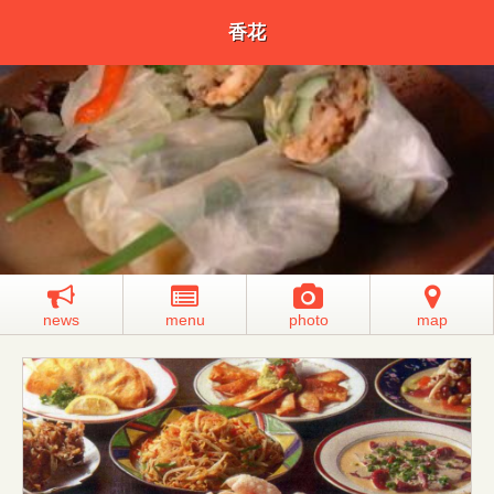
香花
news
menu
photo
map